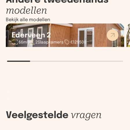
modellen
Bekijk alle modellen
Ederveen 2
66
m²
2
Slaapkamers
€
129500
Wat je wilt weten
Veelgestelde
vragen