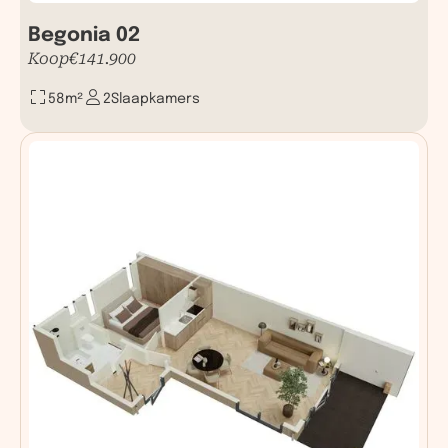
Begonia 02
Koop
€
141.900
58
m²
2
Slaapkamers