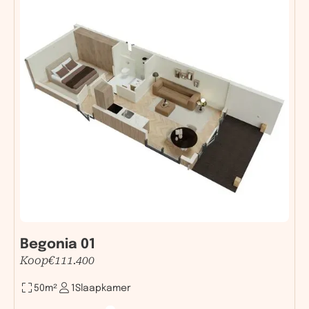
Begonia 01
Koop
€
111.400
50
m²
1
Slaapkamer